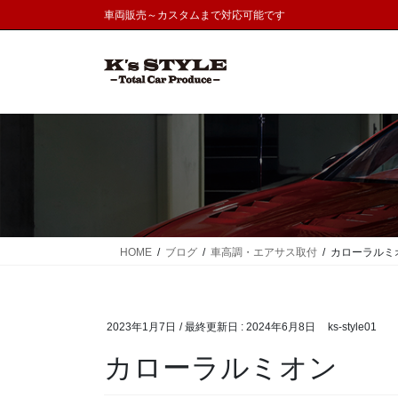
コ
ナ
車両販売～カスタムまで対応可能です
ン
ビ
テ
ゲ
ン
ー
ツ
シ
に
ョ
移
ン
動
に
移
動
HOME
ブログ
車高調・エアサス取付
カローラルミ
2023年1月7日
/ 最終更新日 :
2024年6月8日
ks-style01
カローラルミオン