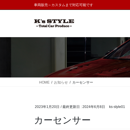
コ
ナ
車両販売～カスタムまで対応可能です
ン
ビ
テ
ゲ
ン
ー
ツ
シ
に
ョ
移
ン
動
に
移
動
HOME
お知らせ
カーセンサー
2023年1月20日
/ 最終更新日 :
2024年6月8日
ks-style01
カーセンサー