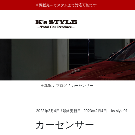
コ
ナ
車両販売～カスタムまで対応可能です
ン
ビ
テ
ゲ
ン
ー
ツ
シ
に
ョ
移
ン
動
に
移
動
HOME
ブログ
カーセンサー
2023年2月4日
/ 最終更新日 :
2023年2月4日
ks-style01
カーセンサー