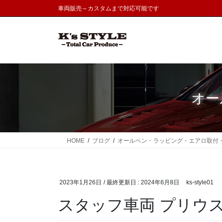
コ
ナ
車両販売～カスタムまで対応可能です
ン
ビ
テ
ゲ
ン
ー
ツ
シ
に
ョ
移
ン
動
に
オー
移
動
HOME
ブログ
オールペン・ラッピング・エアロ取付
2023年1月26日
/ 最終更新日 :
2024年6月8日
ks-style01
スタッフ車両 プリウ