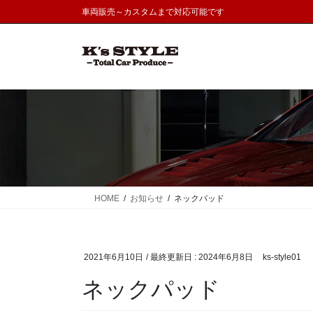
コ
ナ
車両販売～カスタムまで対応可能です
ン
ビ
テ
ゲ
ン
ー
ツ
シ
に
ョ
移
ン
動
に
移
動
HOME
お知らせ
ネックパッド
2021年6月10日
/ 最終更新日 :
2024年6月8日
ks-style01
ネックパッド