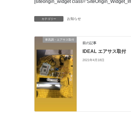
[siteorigin_widget class=”SiteOrigin_Widget_
お知らせ
カテゴリー
車高調・エアサス取付
前の記事
IDEAL エアサス取付
2021年4月18日