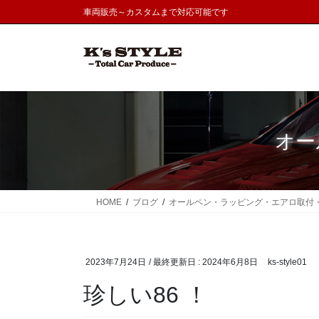
コ
ナ
車両販売～カスタムまで対応可能です
ン
ビ
テ
ゲ
ン
ー
ツ
シ
に
ョ
移
ン
動
に
オー
移
動
HOME
ブログ
オールペン・ラッピング・エアロ取付
2023年7月24日
/ 最終更新日 :
2024年6月8日
ks-style01
珍しい86 ！