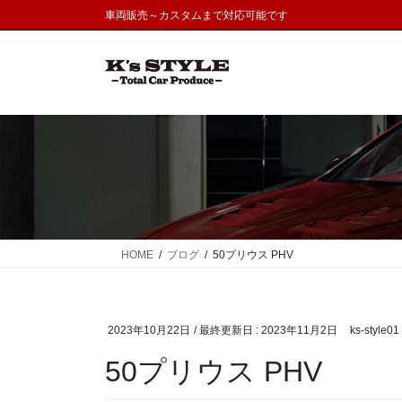
コ
ナ
車両販売～カスタムまで対応可能です
ン
ビ
テ
ゲ
ン
ー
ツ
シ
に
ョ
移
ン
動
に
移
動
HOME
ブログ
50プリウス PHV
2023年10月22日
/ 最終更新日 :
2023年11月2日
ks-style01
50プリウス PHV