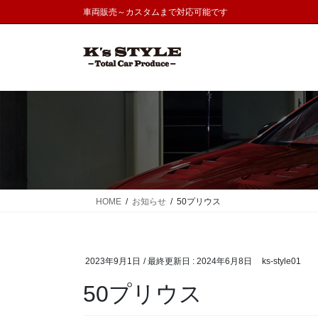
コ
ナ
車両販売～カスタムまで対応可能です
ン
ビ
テ
ゲ
ン
ー
ツ
シ
に
ョ
移
ン
動
に
移
動
HOME
お知らせ
50プリウス
2023年9月1日
/ 最終更新日 :
2024年6月8日
ks-style01
50プリウス