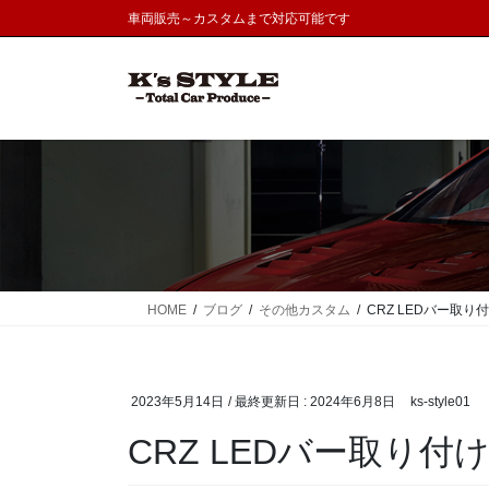
コ
ナ
車両販売～カスタムまで対応可能です
ン
ビ
テ
ゲ
ン
ー
ツ
シ
に
ョ
移
ン
動
に
移
動
HOME
ブログ
その他カスタム
CRZ LEDバー取り
2023年5月14日
/ 最終更新日 :
2024年6月8日
ks-style01
CRZ LEDバー取り付